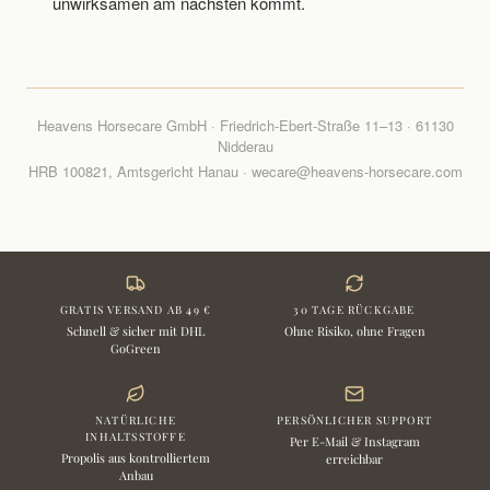
unwirksamen am nächsten kommt.
Heavens Horsecare GmbH · Friedrich-Ebert-Straße 11–13 · 61130
Nidderau
HRB 100821, Amtsgericht Hanau · wecare@heavens-horsecare.com
GRATIS VERSAND AB 49 €
30 TAGE RÜCKGABE
Schnell & sicher mit DHL
Ohne Risiko, ohne Fragen
GoGreen
NATÜRLICHE
PERSÖNLICHER SUPPORT
INHALTSSTOFFE
Per E-Mail & Instagram
Propolis aus kontrolliertem
erreichbar
Anbau